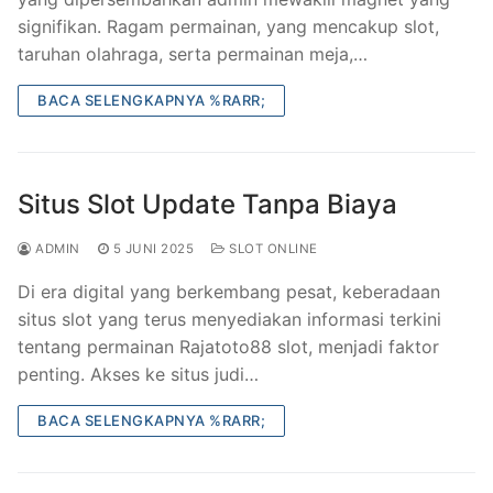
signifikan. Ragam permainan, yang mencakup slot,
taruhan olahraga, serta permainan meja,…
BACA SELENGKAPNYA %RARR;
Situs Slot Update Tanpa Biaya
ADMIN
5 JUNI 2025
SLOT ONLINE
Di era digital yang berkembang pesat, keberadaan
situs slot yang terus menyediakan informasi terkini
tentang permainan Rajatoto88 slot, menjadi faktor
penting. Akses ke situs judi…
BACA SELENGKAPNYA %RARR;