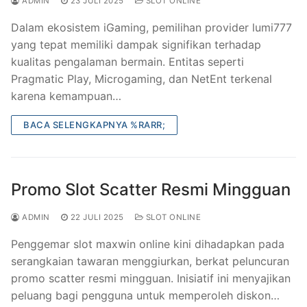
ADMIN
23 JULI 2025
SLOT ONLINE
Dalam ekosistem iGaming, pemilihan provider lumi777
yang tepat memiliki dampak signifikan terhadap
kualitas pengalaman bermain. Entitas seperti
Pragmatic Play, Microgaming, dan NetEnt terkenal
karena kemampuan…
BACA SELENGKAPNYA %RARR;
Promo Slot Scatter Resmi Mingguan
ADMIN
22 JULI 2025
SLOT ONLINE
Penggemar slot maxwin online kini dihadapkan pada
serangkaian tawaran menggiurkan, berkat peluncuran
promo scatter resmi mingguan. Inisiatif ini menyajikan
peluang bagi pengguna untuk memperoleh diskon…