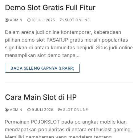
Demo Slot Gratis Full Fitur
ADMIN
10 JULI 2025
SLOT ONLINE
Dalam arena judi online kontemporer, keberadaan
pilihan demo slot PASARJP gratis meraih popularitas
signifikan di antara komunitas penjudi. Situs judi online
menampilkan slot demo tanpa…
BACA SELENGKAPNYA %RARR;
Cara Main Slot di HP
ADMIN
9 JULI 2025
SLOT ONLINE
Permainan POJOKSLOT pada perangkat mobile kian
mendapatkan popularitas di antara enthusiast gaming.
Memiliki pemahaman yang mendalam tentang