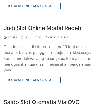
BACA SELENGKAPNYA %RARR;
Judi Slot Online Modal Receh
ADMIN
21 JULI 2025
SLOT ONLINE
Di Indonesia, judi slot online kera99 login telah
menarik banyak penggemar perjudian, khususnya
karena modalnya yang terjangkau. Permainan ini,
menggunakan uang asli, menjanjikan pengalaman
yang…
BACA SELENGKAPNYA %RARR;
Saldo Slot Otomatis Via OVO