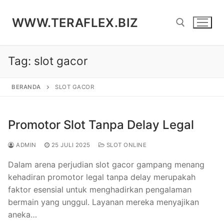
Lompat
ke
WWW.TERAFLEX.BIZ
konten
Tag:
slot gacor
Cari:
BERANDA
SLOT GACOR
Promotor Slot Tanpa Delay Legal
ADMIN
25 JULI 2025
SLOT ONLINE
Dalam arena perjudian slot gacor gampang menang
kehadiran promotor legal tanpa delay merupakah
faktor esensial untuk menghadirkan pengalaman
bermain yang unggul. Layanan mereka menyajikan
aneka…