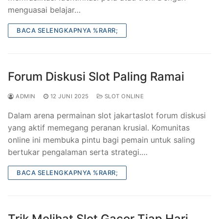
menguasai belajar…
BACA SELENGKAPNYA %RARR;
Forum Diskusi Slot Paling Ramai
ADMIN
12 JUNI 2025
SLOT ONLINE
Dalam arena permainan slot jakartaslot forum diskusi
yang aktif memegang peranan krusial. Komunitas
online ini membuka pintu bagi pemain untuk saling
bertukar pengalaman serta strategi.…
BACA SELENGKAPNYA %RARR;
Trik Melihat Slot Gacor Tiap Hari