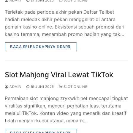
ADMIN
21 JUNI 2025
SLOT ONLINE
Terletak pada periode akhir pekan Daftar Talibet
hadiah meledak akhir pekan menggeliat di antara
pemain kasino online. Eksistensi sebuah promosi dari
kasino ternama, menambah promo hadiah yang tak…
BACA SELENGKAPNYA %RARR;
Slot Mahjong Viral Lewat TikTok
ADMIN
19 JUNI 2025
SLOT ONLINE
Permainan slot mahjong zryxwkh.net mencapai tingkat
viralitas signifikan, mencuri perhatian luas, terutama
melalui TikTok. Konten video yang menarik dan kreatif
telah menjadi kunci utama, menarik…
BACA SELENGKAPNYA %RARR;