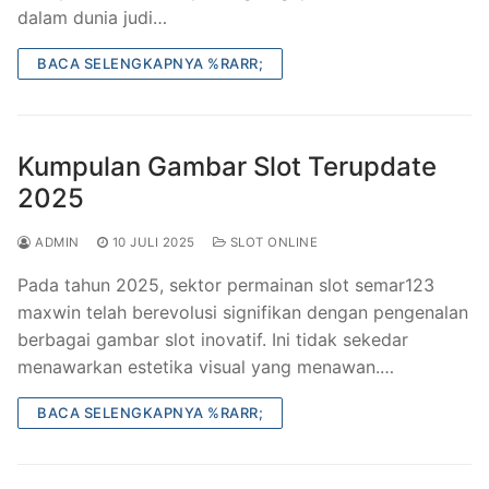
dalam dunia judi…
BACA SELENGKAPNYA %RARR;
Kumpulan Gambar Slot Terupdate
2025
ADMIN
10 JULI 2025
SLOT ONLINE
Pada tahun 2025, sektor permainan slot semar123
maxwin telah berevolusi signifikan dengan pengenalan
berbagai gambar slot inovatif. Ini tidak sekedar
menawarkan estetika visual yang menawan.…
BACA SELENGKAPNYA %RARR;