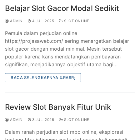
Belajar Slot Gacor Modal Sedikit
ADMIN
4 JULI 2025
SLOT ONLINE
Pemula dalam perjudian online
https://projasaweb.com/ sering menargetkan belajar
slot gacor dengan modal minimal. Mesin tersebut
populer karena kans mendatangkan pembayaran
signifikan, menjadikannya objektif utama bagi…
BACA SELENGKAPNYA %RARR;
Review Slot Banyak Fitur Unik
ADMIN
3 JULI 2025
SLOT ONLINE
Dalam ranah perjudian slot mpo online, eksplorasi
tentang fitur istimewa suatu slot sering kali menjadi