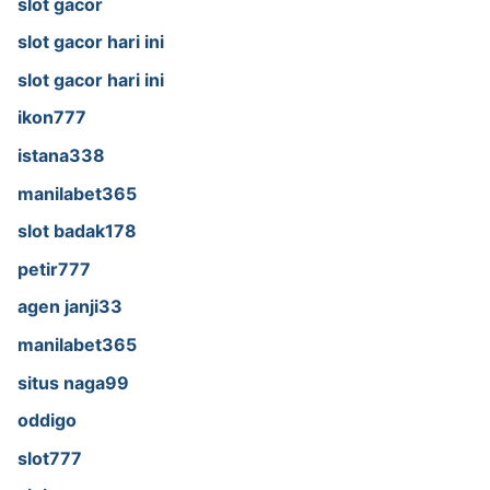
slot gacor
slot gacor hari ini
slot gacor hari ini
ikon777
istana338
manilabet365
slot badak178
petir777
agen janji33
manilabet365
situs naga99
oddigo
slot777