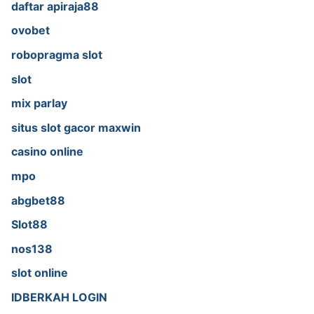
daftar apiraja88
ovobet
robopragma slot
slot
mix parlay
situs slot gacor maxwin
casino online
mpo
abgbet88
Slot88
nos138
slot online
IDBERKAH LOGIN