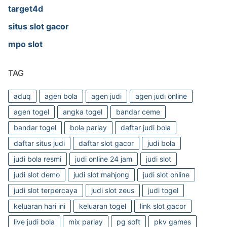
target4d
situs slot gacor
mpo slot
TAG
aduq
agen bola
agen judi
agen judi online
agen togel
angka togel
bandar ceme
bandar togel
bola parlay
daftar judi bola
daftar situs judi
daftar slot gacor
judi bola
judi bola resmi
judi online 24 jam
judi slot
judi slot demo
judi slot mahjong
judi slot online
judi slot terpercaya
judi slot zeus
judi togel
keluaran hari ini
keluaran togel
link slot gacor
live judi bola
mix parlay
pg soft
pkv games