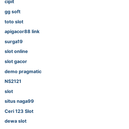
cipit
gg soft
toto slot
apigacor88 link
surga19
slot online
slot gacor
demo pragmatic
NS2121
slot
situs naga99
Ceri 123 Slot
dewa slot