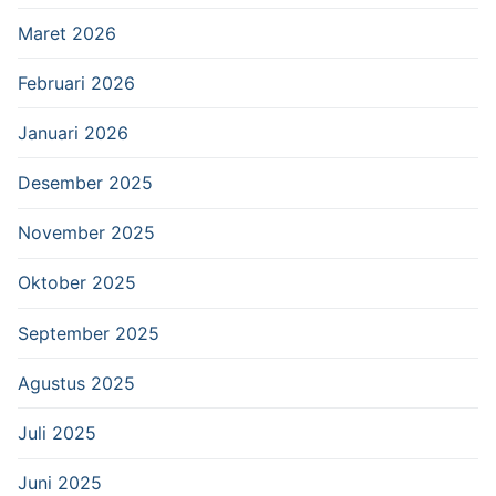
Maret 2026
Februari 2026
Januari 2026
Desember 2025
November 2025
Oktober 2025
September 2025
Agustus 2025
Juli 2025
Juni 2025