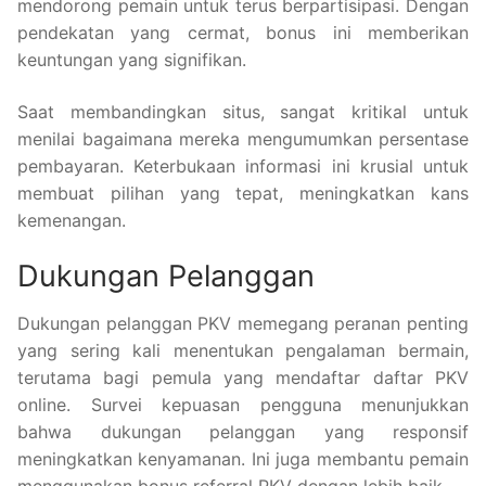
mendorong pemain untuk terus berpartisipasi. Dengan
pendekatan yang cermat, bonus ini memberikan
keuntungan yang signifikan.
Saat membandingkan situs, sangat kritikal untuk
menilai bagaimana mereka mengumumkan persentase
pembayaran. Keterbukaan informasi ini krusial untuk
membuat pilihan yang tepat, meningkatkan kans
kemenangan.
Dukungan Pelanggan
Dukungan pelanggan PKV memegang peranan penting
yang sering kali menentukan pengalaman bermain,
terutama bagi pemula yang mendaftar daftar PKV
online. Survei kepuasan pengguna menunjukkan
bahwa dukungan pelanggan yang responsif
meningkatkan kenyamanan. Ini juga membantu pemain